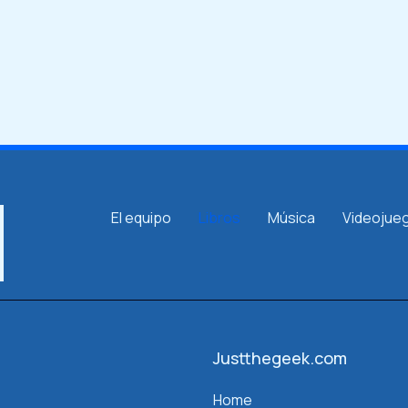
El equipo
Libros
Música
Videojue
Justthegeek.com
Home