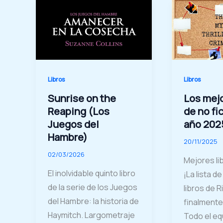
Libros
Libros
Sunrise on the
Los mejo
Reaping (Los
de no fi
Juegos del
año 202
Hambre)
20/11/2025
02/03/2026
Mejores li
El inolvidable quinto libro
¡La lista d
de la serie de los Juegos
libros de R
del Hambre: la historia de
finalmente
Haymitch. Largometraje
Todo el eq