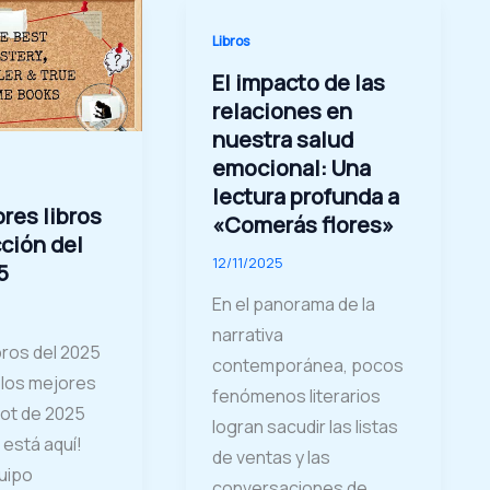
Libros
El impacto de las
relaciones en
nuestra salud
emocional: Una
lectura profunda a
res libros
«Comerás flores»
cción del
12/11/2025
5
En el panorama de la
narrativa
bros del 2025
contemporánea, pocos
e los mejores
fenómenos literarios
iot de 2025
logran sacudir las listas
 está aquí!
de ventas y las
uipo
conversaciones de