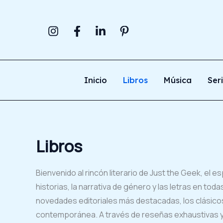
Ir
al
contenido
Inicio
Libros
Música
Ser
Libros
Bienvenido al rincón literario de Just the Geek, el 
historias, la narrativa de género y las letras en t
novedades editoriales más destacadas, los clásicos i
contemporánea. A través de reseñas exhaustivas y a