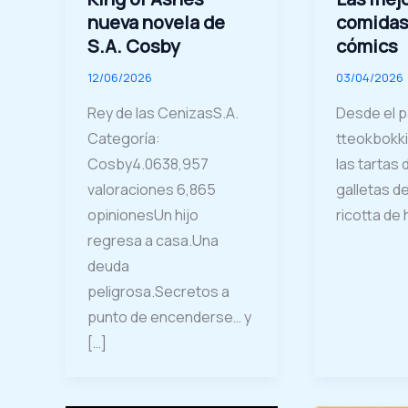
nueva novela de
comidas
S.A. Cosby
cómics
12/06/2026
03/04/2026
Rey de las CenizasS.A.
Desde el p
Categoría:
tteokbokki
Cosby4.0638,957
las tartas 
valoraciones 6,865
galletas de
opinionesUn hijo
ricotta de
regresa a casa.Una
deuda
peligrosa.Secretos a
punto de encenderse… y
[…]