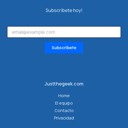
Subscríbete hoy!
*
E
m
a
i
Subscríbete
l
*
Justthegeek.com
Home
El equipo
Contacto
Privacidad