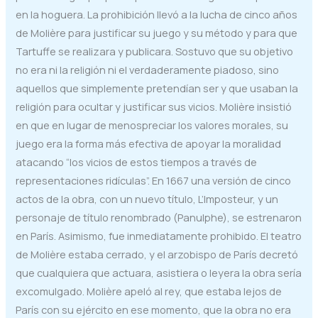
en la hoguera. La prohibición llevó a la lucha de cinco años
de Molière para justificar su juego y su método y para que
Tartuffe se realizara y publicara. Sostuvo que su objetivo
no era ni la religión ni el verdaderamente piadoso, sino
aquellos que simplemente pretendían ser y que usaban la
religión para ocultar y justificar sus vicios. Molière insistió
en que en lugar de menospreciar los valores morales, su
juego era la forma más efectiva de apoyar la moralidad
atacando “los vicios de estos tiempos a través de
representaciones ridículas”. En 1667 una versión de cinco
actos de la obra, con un nuevo título, L’Imposteur, y un
personaje de título renombrado (Panulphe), se estrenaron
en París. Asimismo, fue inmediatamente prohibido. El teatro
de Molière estaba cerrado, y el arzobispo de París decretó
que cualquiera que actuara, asistiera o leyera la obra sería
excomulgado. Molière apeló al rey, que estaba lejos de
París con su ejército en ese momento, que la obra no era