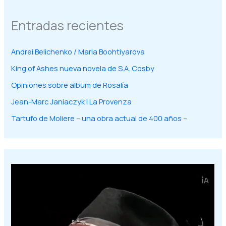
Entradas recientes
Andrei Belichenko / Maria Boohtiyarova
King of Ashes nueva novela de S.A. Cosby
Opiniones sobre album de Rosalía
Jean-Marc Janiaczyk | La Provenza
Tartufo de Moliere – una obra actual de 400 años –