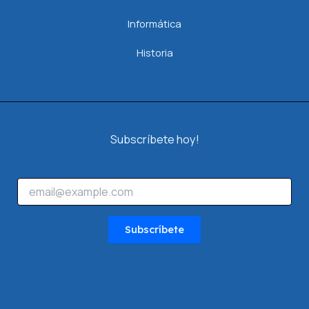
Informática
Historia
Subscríbete hoy!
*
E
*
m
*
a
i
Subscríbete
l
*