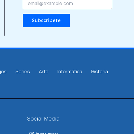
m
m
a
a
i
i
l
Subscríbete
l
E
*
m
a
i
l
*
gos
Series
Arte
Informática
Historia
Social Media