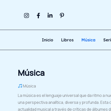
Ir
al
contenido
Inicio
Libros
Música
Ser
Música
Música
La música es el lenguaje universal que da ritmo a n
una perspectiva analítica, diversa y profunda. Esta
actualidad musical a través de críticas de álbumes 