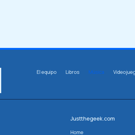
El equipo
Libros
Música
Videojue
Justthegeek.com
Home