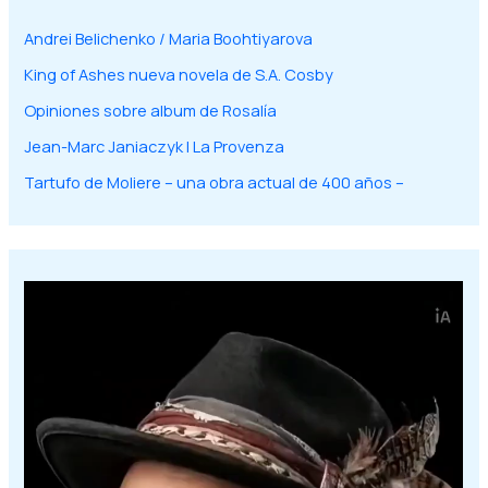
Andrei Belichenko / Maria Boohtiyarova
King of Ashes nueva novela de S.A. Cosby
Opiniones sobre album de Rosalía
Jean-Marc Janiaczyk | La Provenza
Tartufo de Moliere – una obra actual de 400 años –