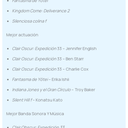
Fantasma de Yōtei
Kingdom Come: Deliverance 2
Silenciosa colina f
Mejor actuación
Clair Oscur: Expedición
33 – Jennifer English
Clair Oscur: Expedición
33 – Ben Starr
Clair Oscur: Expedición
33 – Charlie Cox
Fantasma de Yōtei
– Erika Ishii
Indiana Jones y el Gran Círculo
– Troy Baker
Silent Hill f
– Konatsu Kato
Mejor Banda Sonora Y Música
Clair Obscur: Expedición 33