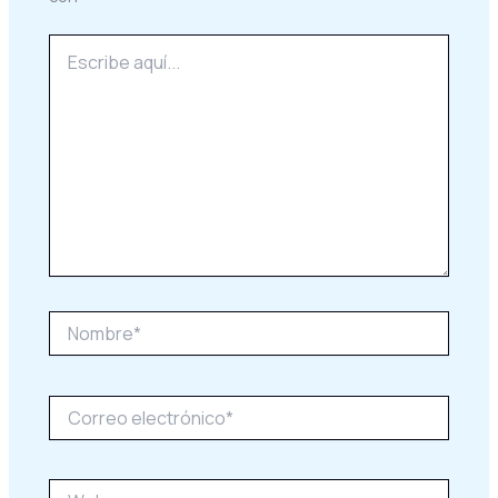
Escribe
aquí...
Nombre*
Correo
electrónico*
Web