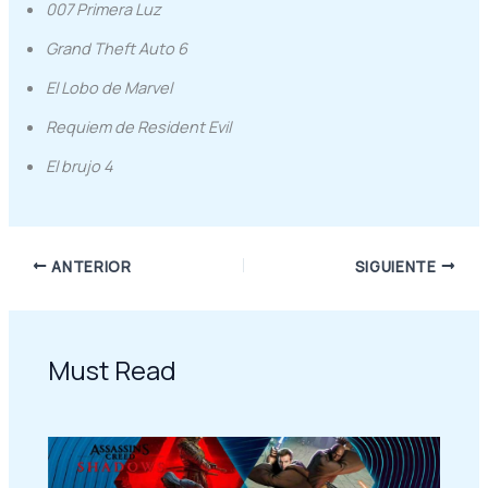
007 Primera Luz
Grand Theft Auto 6
El Lobo de Marvel
Requiem de Resident Evil
El brujo 4
ANTERIOR
SIGUIENTE
Must Read